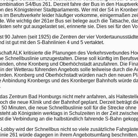
bination S4/Bus 261. Derzeit fahre der Bus in den Hauptverkeh
tion des Königsteiner Stadtparlaments. Wer mit der S4 in Kronb
s im Berufsverkehr leider häufiger vorkomme, einigermaßen zei
nde. Wie wichtig der 261er Bus sei belege auch die Tatsache, d
sten sehr gut ausgelastet sei, erinnerte sie. Dies sei für den V
ast 90 Jahren (seit 1925) die Zentren der vier Vordertaunusstäd
ist gut mit den S-Bahnlinien 4 und 5 vertaktet.
haft ALK kritisierte die Planungen des Verkehrsverbundes H
ne Schnellbuslinie umzugestalten. Diese soll künftig im Berufsv
binden, ohne Kronberg und Oberhöchstadt anzufahren. Die Fina
 in der Wetterau führenden Angebots solle teilweise durch die
werden. Kronberg und Oberhöchstadt würden nach den neuen Plä
re Anbindung Kronbergs und des Kronberger Bahnhofs würde da
.
as Zentrum Bad Homburgs nicht mehr anfahren, als Haltestellen
ch die neue Klinik und der Bahnhof geplant. Derzeit beträgt di
0 Minuten, die neue Schnellbuslinie soll für die Strecke ohne
steht ab Königstein werktags in Schulzeiten in der Zeit zwisch
st die Verbindung an die halbstündlich fahrende S-Bahn gekopp
obby wird der Schnellbus nicht so viele zusätzliche Fahrgäste
e Linie 261 würde dagegen in ihrem Angebotsumfang beschnitten