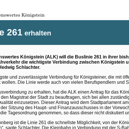
e 261
erhalten
wertes Königstein (ALK) will die Buslinie 261 in ihrer bish
ahverkehr die wichtigste Verbindung zwischen Königstein u
Hedwig Schlachter.
gste und zuverlässigste Verbindung für Königsteiner, die mit öff
k wollen. Die Linie werde auch von vielen Berufspendlern und S
usverbindung zu erhalten, hat die ALK einen Antrag für das Kön
, den Magistrat der Stadt zu beauftragen, sich bei allen zuständi
 Qualität einzusetzen. Dieser Antrag wird dem Stadtparlament a
 In der Sitzung des Haupt- und Finanzausschusses in der Vorwo
f die Tagesordnung genommen, so dass dieser nicht diskutiert 
nberg ist die Linie 261 die schnellste Möglichkeit, von der König
“, sagte Schlachter. Die Kleinbahn in Verbindung mit der S-Ba