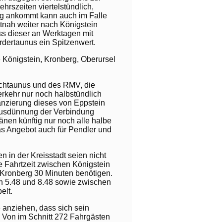
rszeiten viertelstündlich,
erg ankommt kann auch im Falle
tnah weiter nach Königstein
ass dieser an Werktagen mit
ordertaunus ein Spitzenwert.
te Königstein, Kronberg, Oberursel
ochtaunus und des RMV, die
erkehr nur noch halbstündlich
nzierung dieses von Eppstein
 Ausdünnung der Verbindung
nen künftig nur noch alle halbe
s Angebot auch für Pendler und
 in der Kreisstadt seien nicht
e Fahrtzeit zwischen Königstein
 Kronberg 30 Minuten benötigen.
en 5.48 und 8.48 sowie zwischen
elt.
 anziehen, dass sich sein
. Von im Schnitt 272 Fahrgästen