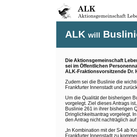
ALK
Buslini
will
Die Aktionsgemeinschaft Lebens
sei im Öffentlichen Personen­n
ALK-Fraktionsvorsitzende Dr. 
Zudem sei die Buslinie die wichti
Frankfurter Innenstadt und zurüc
Um die Qualität der bisherigen B
vorgelegt. Ziel dieses Antrags ist
Buslinie 261 in ihrer bisherigen
Dringlichkeitsantrag vorgelegt.
den Antrag nicht nachträglich au
„In Kombination mit der S4 ab Kro
Frankfurter Innenstadt zu kommen