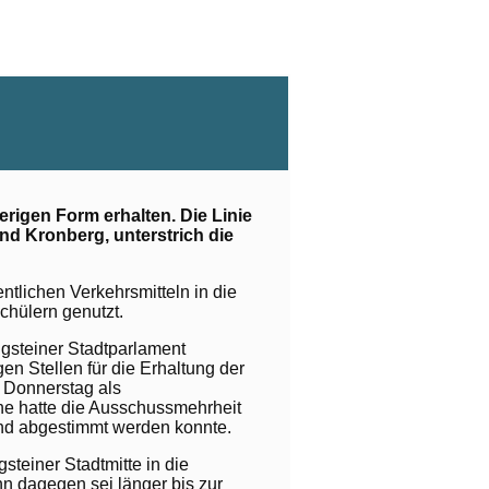
erigen Form erhalten. Die Linie
nd Kronberg, unterstrich die
entlichen Verkehrsmitteln in die
chülern genutzt.
igsteiner Stadtparlament
gen Stellen für die Erhaltung der
m Donnerstag als
che hatte die Ausschussmehrheit
und abgestimmt werden konnte.
steiner Stadtmitte in die
hn dagegen sei länger bis zur