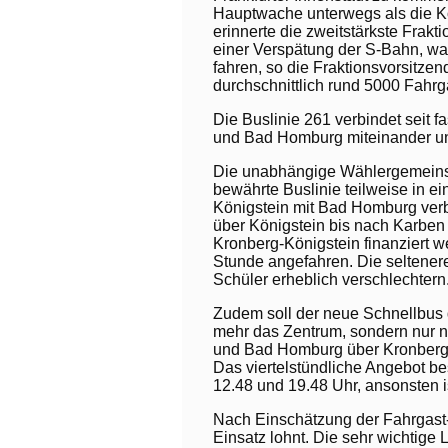
Hauptwache unterwegs als die Kom
erinnerte die zweitstärkste Frak
einer Verspätung der S-Bahn, wa
fahren, so die Fraktionsvorsitze
durchschnittlich rund 5000 Fahrgä
Die Buslinie 261 verbindet seit f
und Bad Homburg miteinander und 
Die unabhängige Wählergemeinsc
bewährte Buslinie teilweise in ei
Königstein mit Bad Homburg ver
über Königstein bis nach Karben
Kronberg-Königstein finanziert 
Stunde angefahren. Die seltene
Schüler erheblich verschlechtern
Zudem soll der neue Schnellbus d
mehr das Zentrum, sondern nur no
und Bad Homburg über Kronberg 5
Das viertelstündliche Angebot be
12.48 und 19.48 Uhr, ansonsten i
Nach Einschätzung der Fahrgast-L
Einsatz lohnt. Die sehr wichtig