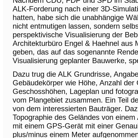
Nachdem CDU, FDP und SPD im Stadt
ALK-Forderung nach einer 3D-Simulat
hatten, habe sich die unabhängige Wä
nicht entmutigen lassen, sondern selbs
perspektivische Visualisierung der B
Architekturbüro Engel & Haehnel aus M
geben, das auf das sogenannte Render
Visualisierung geplanter Bauwerke, spez
Dazu trug die ALK Grundrisse, Angabe
Gebäudekörper wie Höhe, Anzahl der
Geschosshöhen, Lageplan und fotogr
vom Plangebiet zusammen. Ein Teil d
von dem interessierten Bauträger. Daz
Topographie des Geländes von einem A
mit einem GPS-Gerät mit einer Genaui
plus/minus einem Meter aufgenommen