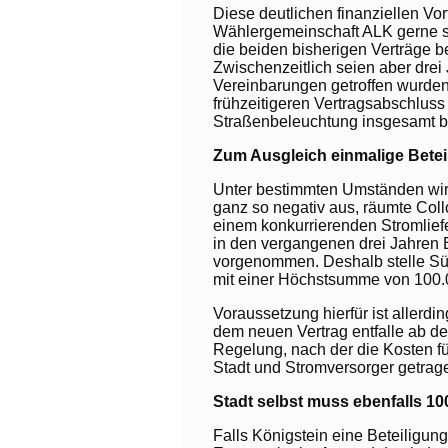
Diese deutlichen finanziellen Vor
Wählergemeinschaft ALK gerne sc
die beiden bisherigen Verträge 
Zwischenzeitlich seien aber dre
Vereinbarungen getroffen wurden,
frühzeitigeren Vertragsabschluss 
Straßenbeleuchtung insgesamt b
Zum Ausgleich einmalige Bete
Unter bestimmten Umständen wirk
ganz so negativ aus, räumte Coll
einem konkurrierenden Stromlief
in den vergangenen drei Jahre
vorgenommen. Deshalb stelle Süw
mit einer Höchstsumme von 100.0
Voraussetzung hierfür ist allerdin
dem neuen Vertrag entfalle ab dem
Regelung, nach der die Kosten 
Stadt und Stromversorger getrag
Stadt selbst muss ebenfalls 10
Falls Königstein eine Beteiligu