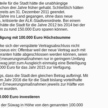
teile für die Stadt hätte die unabhängige
hon drei Jahre früher gehabt. Schließlich hätten
bereits am 31. Dezember 2011 geendet.
i Jahre ins Land gegangen, ohne dass neue
 kritisierte der ALK-Stadtverordnete. Bei einem
hätte die Stadt für die Jahre 2012 bis 2014 bei der
is zu rund 150.000 Euro sparen können.
iligung mit 100.000 Euro Höchstsumme
e sich der verspätete Vertragsabschluss nicht
oseus ein: Offenbar weil der neue Vertrag auch mit
eranten hätte abgeschlossen werden können, seien
n Erneuerungsmaßnahmen nur in geringem Umfang
ag jetzt zum Ausgleich einmalig eine Beteiligung
00 Euro für das Jahr 2015 zur Verfügung.
gs, dass die Stadt den gleichen Betrag aufbringt. Mit
 Jahr 2016 die für die Stadt bislang vorteilhafte
für Erneuerungsmaßnahmen jeweils zur Hälfte von
en wurden.
0.000 Euro investieren
ng der Süwag in Höhe von den genannten 100.000