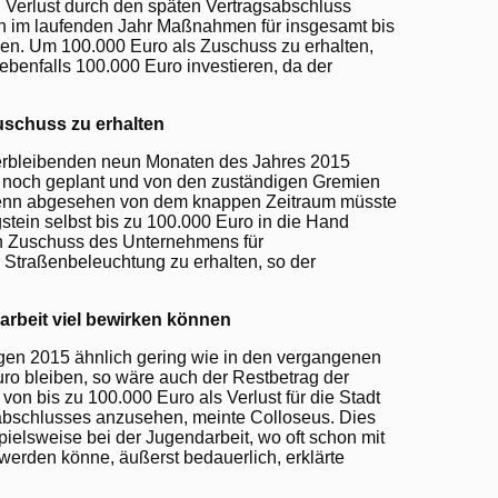
 Verlust durch den späten Vertragsabschluss
h im laufenden Jahr Maßnahmen für insgesamt bis
en. Um 100.000 Euro als Zuschuss zu erhalten,
benfalls 100.000 Euro investieren, da der
uschuss zu erhalten
erbleibenden neun Monaten des Jahres 2015
och geplant und von den zuständigen Gremien
enn abgesehen von dem knappen Zeitraum müsste
gstein selbst bis zu 100.000 Euro in die Hand
 Zuschuss des Unternehmens für
traßenbeleuchtung zu erhalten, so der
arbeit viel bewirken können
ngen 2015 ähnlich gering wie in den vergangenen
uro bleiben, so wäre auch der Restbetrag der
n bis zu 100.000 Euro als Verlust für die Stadt
abschlusses anzusehen, meinte Colloseus. Dies
pielsweise bei der Jugendarbeit, wo oft schon mit
werden könne, äußerst bedauerlich, erklärte