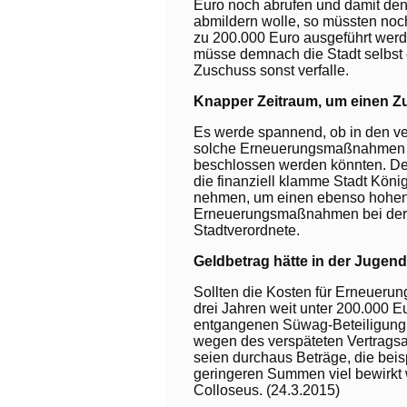
Euro noch abrufen und damit den
abmildern wolle, so müssten noc
zu 200.000 Euro ausgeführt werd
müsse demnach die Stadt selbst e
Zuschuss sonst verfalle.
Knapper Zeitraum, um einen Z
Es werde spannend, ob in den v
solche Erneuerungsmaßnahmen n
beschlossen werden könnten. D
die finanziell klamme Stadt Köni
nehmen, um einen ebenso hohen
Erneuerungsmaßnahmen bei der S
Stadtverordnete.
Geldbetrag hätte in der Jugend
Sollten die Kosten für Erneueru
drei Jahren weit unter 200.000 E
entgangenen Süwag-Beteiligung vo
wegen des verspäteten Vertrags
seien durchaus Beträge, die beis
geringeren Summen viel bewirkt 
Colloseus. (24.3.2015)