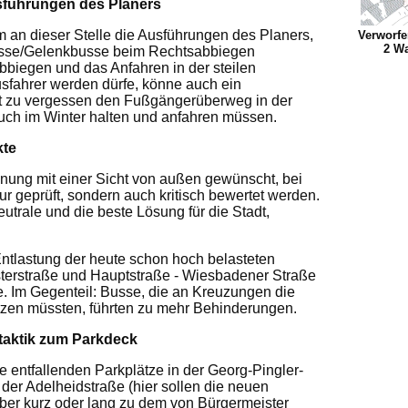
sführungen des Planers
 an dieser Stelle die Ausführungen des Planers,
Verworfe
2 Wa
usse/Gelenkbusse beim Rechtsabbiegen
bbiegen und das Anfahren in der steilen
usfahrer werden dürfe, könne auch ein
cht zu vergessen den Fußgängerüberweg in der
uch im Winter halten und anfahren müssen.
kte
anung mit einer Sicht von außen gewünscht, bei
ur geprüft, sondern auch kritisch bewertet werden.
trale und die beste Lösung für die Stadt,
Entlastung der heute schon hoch belasteten
sterstraße und Hauptstraße - Wiesbadener Straße
ße. Im Gegenteil: Busse, die an Kreuzungen die
zen müssten, führten zu mehr Behinderungen.
itaktik zum Parkdeck
e entfallenden Parkplätze in der Georg-Pingler-
 der Adelheidstraße (hier sollen die neuen
über kurz oder lang zu dem von Bürgermeister