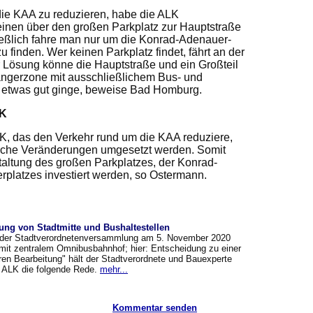
ie KAA zu reduzieren, habe die ALK
inen über den großen Parkplatz zur Hauptstraße
hließlich fahre man nur um die Konrad-Adenauer-
 finden. Wer keinen Parkplatz findet, fährt an der
r Lösung könne die Hauptstraße und ein Großteil
ängerzone mit ausschließlichem Bus- und
o etwas gut ginge, beweise Bad Homburg.
LK
K, das den Verkehr rund um die KAA reduziere,
iche Veränderungen umgesetzt werden. Somit
altung des großen Parkplatzes, der Konrad-
platzes investiert werden, so Ostermann.
ung von Stadtmitte und Bushaltestellen
der Stadtverordnetenversammlung am 5. November 2020
mit zentralem Omnibusbahnhof; hier: Entscheidung zu einer
ren Bearbeitung" hält der Stadtverordnete und Bauexperte
e ALK die folgende Rede.
mehr...
Kommentar senden