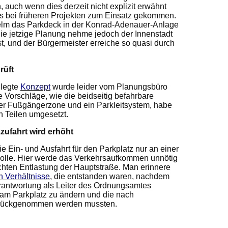
auch wenn dies derzeit nicht explizit erwähnt
its bei früheren Projekten zum Einsatz gekommen.
elm das Parkdeck in der Konrad-Adenauer-Anlage
Die jetzige Planung nehme jedoch der Innenstadt
st, und der Bürgermeister erreiche so quasi durch
rüft
elegte
Konzept
wurde leider vom Planungsbüro
ne Vorschläge, wie die beidseitig befahrbare
der Fußgängerzone und ein Parkleitsystem, habe
n Teilen umgesetzt.
ufahrt wird erhöht
 Ein- und Ausfahrt für den Parkplatz nur an einer
 solle. Hier werde das Verkehrsaufkommen unnötig
chten Entlastung der Hauptstraße. Man erinnere
n Verhältnisse
, die entstanden waren, nachdem
erantwortung als Leiter des Ordnungsamtes
g am Parkplatz zu ändern und die nach
zurückgenommen werden mussten.