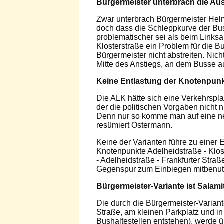
Bürgermeister unterbrach die Au
Zwar unterbrach Bürgermeister Helm
doch dass die Schleppkurve der B
problematischer sei als beim Linksa
Klosterstraße ein Problem für die B
Bürgermeister nicht abstreiten. Ni
Mitte des Anstiegs, an dem Busse a
Keine Entlastung der Knotenpun
Die ALK hätte sich eine Verkehrspl
der die politischen Vorgaben nicht n
Denn nur so komme man auf eine neu
resümiert Ostermann.
Keine der Varianten führe zu einer 
Knotenpunkte Adelheidstraße - Klo
- Adelheidstraße - Frankfurter Stra
Gegenspur zum Einbiegen mitbenut
Bürgermeister-Variante ist Salam
Die durch die Bürgermeister-Variant
Straße, am kleinen Parkplatz und in
Bushaltestellen entstehen), werde 